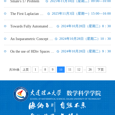
Smale's 17 Problem
2025年11月18日（星期二）09:00—10:00
The First Laplacian Eigenvalue of a New Random Graph Model
2025年11月3日（星期一）15:00—16:00
Towards Fully Automated Computational Engineering Analysis: A Scaled Boundary Finite Element Framework
2024年10月28日（星期二）8：30
An Isoparametric Concept for the Implementation of the Scaled Boundary Finite Element Method on Polygons and Polyhedrals
2024年10月28日（星期二）10：30
On the use of HDiv Spaces in Computational Fluid Mechanics
2024年10月28日（星期二）9：30
...
...
上页
1
8
9
11
12
26
下页
共384条
10