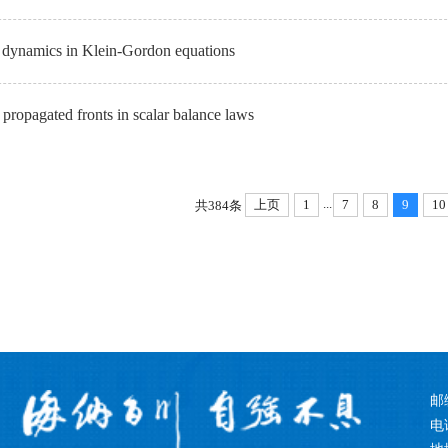
 dynamics in Klein-Gordon equations
f propagated fronts in scalar balance laws
...
上页
1
7
8
9
10
共384条
邮
电话