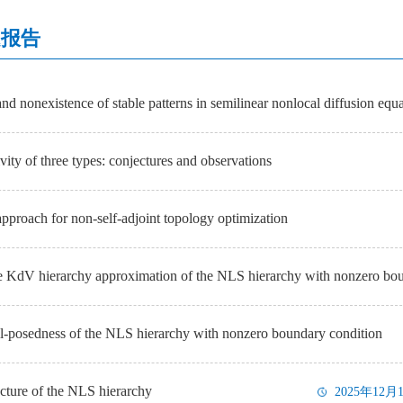
题报告
nd nonexistence of stable patterns in semilinear nonlocal diffusion equ
ivity of three types: conjectures and observations
approach for non-self-adjoint topology optimization
KdV hierarchy approximation of the NLS hierarchy with nonzero bou
l-posedness of the NLS hierarchy with nonzero boundary condition
ucture of the NLS hierarchy
2025年12月