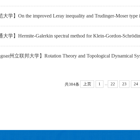
n the improved Leray inequality and Trudinger-Moser type inequa
ermite-Galerkin spectral method for Klein-Gordon-Schrödinger 
as州立联邦大学】Rotation Theory and Topological Dynamical Syste
...
上页
1
22
23
24
共384条