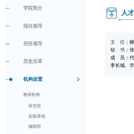
学院简介
人
现任领导
主 任
：
历任领导
秘 书
：
成 员：
历史沿革
李长城、
机构设置
教研机构
研究所
实验基地
编辑部