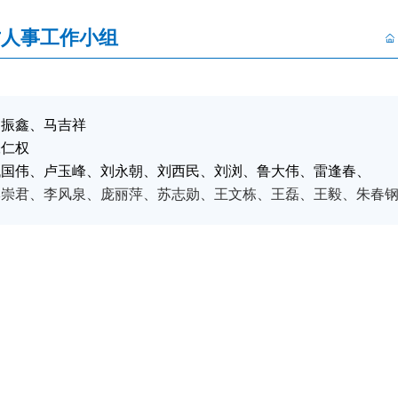
才人事工作小组
柳振鑫、马吉祥
张仁权
代国伟、卢玉峰、刘永朝、刘西民、刘浏、鲁大伟、雷逢春、
李崇君
、
李风泉、庞丽萍、苏志勋、王文栋、王磊、王毅、朱春