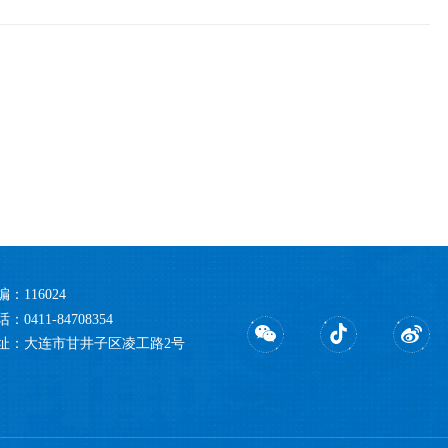
编：116024
：0411-84708354
址：大连市甘井子区凌工路2号