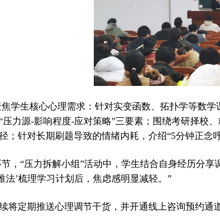
聚焦学生核心心理需求：针对实变函数、拓扑学等数学课
“压力源-影响程度-应对策略”三要素；围绕考研择校
径；针对长期刷题导致的情绪内耗，介绍“5分钟正念
环节，
“压力拆解小组”
活动中，学生结合自身经历分享
推法
’
梳理
学习
计划后，焦虑感明显减轻。
”
续将定期推送心理调节干货，并开通线上咨询预约通