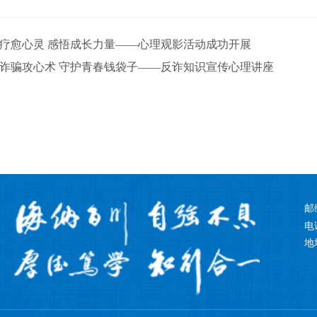
疗愈心灵 感悟成长力量——心理观影活动成功开展
诈骗攻心术 守护青春钱袋子——反诈知识宣传心理讲座
邮
电话
地