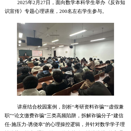
2025
年
2
月
27
日，
面向数学本科
学生举办《反诈知
识宣传》专题心理讲座，
200
名
左右
学生参与。
讲座结合校园案例，剖析
“
考研资料诈骗
”“
虚假兼
职
”“
论文缴费诈骗
”
三类高频陷阱，拆解诈骗分子
“
建信
任
-
施压力
-
诱侥幸
”
的心理操控逻辑，并针对数学学子理