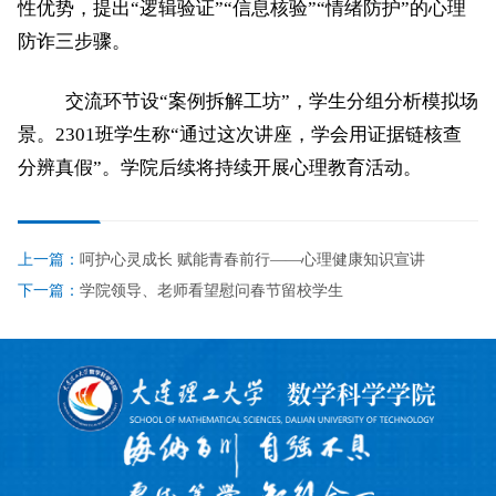
性优势，提出
“
逻辑验证
”“
信息核验
”“
情绪防护
”
的心理
防诈三步骤。
交流环节设
“案例拆解工坊”，学生分组分析模拟场
景。
2301
班学生称“通过这次讲座，学会用证据链核查
分辨真假”。学院后续将持续开展心理教育活动。
上一篇：
呵护心灵成长 赋能青春前行——心理健康知识宣讲
下一篇：
学院领导、老师看望慰问春节留校学生