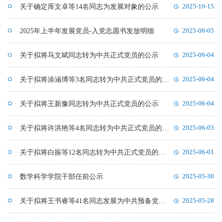
关于确定厍文卓等14名同志为发展对象的公示
2025-10-15
2025年上半年发展党员-入党志愿书发放明细
2025-06-05
关于拟将马文斌同志转为中共正式党员的公示
2025-06-04
关于拟将涂涵博等3名同志转为中共正式党员的公示
2025-06-04
关于拟将王新豫同志转为中共正式党员的公示
2025-06-04
关于拟将许洪艳等4名同志转为中共正式党员的公示
2025-06-03
关于拟将白振等12名同志转为中共正式党员的公示
2025-06-01
数学科学学院干部任前公示
2025-05-30
关于拟将王书睿等41名同志发展为中共预备党员的公示
2025-05-28