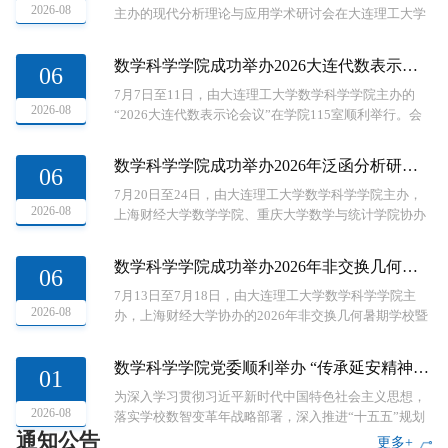
2026-08
主办的现代分析理论与应用学术研讨会在大连理工大学
国际会议中心举行。会议以“现代分析理论与应用”为核
心主题，旨在汇聚全国分析数学领域的专家学者，展示
数学科学学院成功举办2026大连代数表示论会议
06
最新研究成果，推动学科交叉融合与学术合作。会议吸
引了来自清华大学、中国科学院、加拿大多伦多大学、
7月7日至11日，由大连理工大学数学科学学院主办的
2026-08
大连理工大学、南开大学、吉林大学、中南大学、四川
“2026大连代数表示论会议”在学院115室顺利举行。会
大学、哈尔滨工业大学、广州大学、华东理工大学、北
议采用线下形式，吸引了来自清华大学、北京大学、上
京理工大学、中国矿业大学、...
海交通大学、中国科学技术大学、南京大学、北京师范
数学科学学院成功举办2026年泛函分析研讨会
06
大学、厦门大学、四川大学、华东师范大学、中国科学
院等高校及科研院所的40余名专家学者、青年教师和研
7月20日至24日，由大连理工大学数学科学学院主办，
2026-08
究生，为国内代数表示论领域搭建了高水平交流平台。
上海财经大学数学学院、重庆大学数学与统计学院协办
7月8日上午，学院党委书记马吉祥出席开幕式并致欢迎
的2026年泛函分析研讨会在海创（大连）科技交流中心
辞。他代表学院向与会学者致以热烈欢迎，...
顺利举行。会议汇聚国内外60余名知名专家学者参会，
数学科学学院成功举办2026年非交换几何暑期学校暨工作会议
06
聚焦泛函分析领域前沿热点，开展高水平学术研讨与交
流。开幕式由河北师范大学蒋春澜教授、我校卢玉峰教
7月13日至7月18日，由大连理工大学数学科学学院主
2026-08
授、上海财经大学龚贵华教授致辞。会议共设34场高水
办，上海财经大学协办的2026年非交换几何暑期学校暨
平学术报告，内容覆盖函数空间算子理论、算子代数、
工作会议在大连理工大学综合1号楼成功举办。会议吸
Toeplitz算子等核心方向，...
引来自北京大学、复旦大学、吉林大学、哈尔滨工业大
数学科学学院党委顺利举办 “传承延安精神 数智启航十五五”党性教育培训
01
学、华东师范大学等国内高校30余名专家学者和50余名
研究生学员。 学院党委书记马吉祥、辽宁应用数学中心
为深入学习贯彻习近平新时代中国特色社会主义思想，
2026-08
主任卢玉峰、学院副院长张仁权、刘浏出席开幕式。马
落实学校数智变革年战略部署，深入推进“十五五”规划
通知公告
吉祥对参会师生表示欢迎，卢玉峰结合学科前沿寄语青
开局起步，恰逢红军长征胜利90周年、建党105周年重
更多+