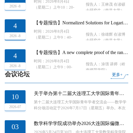
时间：2026年8月4日
报告人：王林茂 在读硕
2026 -8
（星期二）上午10：20-
士研究生（南昌大学）
11：00
地点：数学科学学院
【专题报告】Normalized Solutions for Logarithmic Schrödinger Equations on the Lattice Graph
4
115（大报告厅）
时间：2026年8月4日
报告人：徐雄辉 在读博
2026 -8
（星期二）上午9：40-
士研究生（南昌大学）
10：00
地点：数学科学学院
【专题报告】A new complete proof of the random Brouwer fixed point theorem and its implied consequences of unification
4
115（大报告厅）
时间：2026年8月4日
报告人：涂强 讲师（岭
2026 -8
（星期二）上午9：00-
南师范学院）
会议论坛
9：40
更多+
地点：数学科学学院
115（大报告厅）
关于举办第十二届大连理工大学国际青年学者交流会的通知
10
第十二届大连理工大学国际青年学者交流会——数学学
2026-07
科分场活动定于2026年7月17日（星期五）举办。本次
活动分为两个环节：上午场学术报告于数学楼115报告
厅举行，下午场特色交流活动“咖啡‘π’对”于数学楼111-
数学科学学院成功举办2026大连国际偏微分方程分析研讨会
03
A室开展。本次交流会邀请到来自香港中文大学、美国
佐治亚大学、弗吉尼亚理工大学、浙江大学、美国加州
2026年5月24日至30日，由大连理工大学数学科学学院