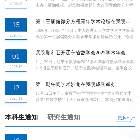
2026-06
大学圣塔芭芭拉分校、丹麦奥胡斯大学、澳大利亚蒙纳
主办，廖娴教授、赵磊教授发起的大连国际偏微分方程
士大学的海内外优秀青年学者作专题学术报告。学院资
分析研讨会（Workshop: Analysis of PDEs in Dalian）在
深教授、国家级高层次人才将全程参与交流，...
我院顺利召开。本次研讨会旨在促进分析学与偏微分方
第十三届偏微分方程青年学术论坛在我院成功召开
15
程领域的国际学术交流与合作，重点关注 H^\infty 函数
演算 (H^\infty-functional calculus)、流体力学 (fluid
2026年5月8日至11日，由大连理工大学数学科学学院承
2026-05
mechanics)、水波问题 (water-wave problems)、动力学方
办的第十三届偏微分方程青年学术论坛成功召开。论坛
程 (kinetic equations)、计算机辅助证明 (computer-
汇聚全国多所知名高校及科研院所的230余位专家学者
assisted ...
参会，聚焦偏微分方程前沿领域开展高水平学术交流。
我院顺利召开辽宁省数学会2025学术年会
01
本次会议由我院偏微分方程团队廖娴、王国栋、王文栋
等教授负责筹办，设三个平行分会场，开幕式由王文栋
11月29日，辽宁省数学会2025学术年会在数学科学学院
2025-12
教授主持。大连理工大学数学科学学院院长柳振鑫教授
115报告厅顺利召开。辽宁省数学会理事会、监事会成
代表我院致欢迎辞，北京应用物理与计算数学研究所江
员，各分支委员会正、副主任，数学科学学院领导班子
松院士、中国科学院数学与系统科学研究院张平院士出
及优秀教师代表，以及省内数学领域杰出学者共六十余
第一期午间学术沙龙在我院成功举办
12
席开幕式并分别致辞。...
人出席本次会议。开幕式由吕方教授主持，辽宁省数学
会雷逢春理事长与数学科学学院柳振鑫院长先后致辞。
11月12日午间，由数学科学学院主办的“青年教师学术
2025-11
他们对参会专家表示诚挚欢迎，高度肯定了数学会在推
沙龙”在数学楼111-A会议室顺利举行。本期沙龙邀请到
动学科进步、促进学术交流上所取得的显著成效。会议
李娜教授和王起副教授作为主讲嘉宾，学院教师积极参
期间，举行了2025年度辽宁省数学会学术成果奖与青年
与，围绕控制论、强化学习方法与τ-倾斜理论等前沿课
本科生通知
研究生通知
更多+
数学奖颁奖仪式。...
题开展了深入的学术交流。 李娜教授以“Policy Iteration
Reinforcement Learning Method for Continuous-Time
Linear-Quadratic Mean-Field Control Problems”为题，分
享了她在连续时间线性二次平均场控制问题中的强化学