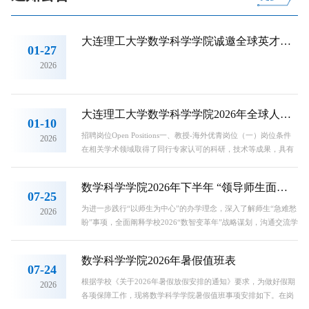
年科研学子，张仁权介绍学院概况与人才政策，...
要节点，数学科学学院党委于7月26日至30日组织开展
“传承延安精神 数智启航十五五”主题党性教育培训。学
院党政班子成员、党支部书记、统战人士及教师代表四
大连理工大学数学科学学院诚邀全球英才申报2026年海外优青项目
十余人赴陕西榆林、延安、西安等地开展沉浸式学习。
01-27
学院党委书记马吉祥为培训班作动员讲话。他强调，全
2026
体学员要切实提高政治站位、...
大连理工大学数学科学学院2026年全球人才招聘公告
01-10
招聘岗位Open Positions一、教授-海外优青岗位（一）岗位条件
2026
在相关学术领域取得了同行专家认可的科研，技术等成果，具有
广阔的学术视野和创新思维，有成为该领域学术带头人或杰出人
才的发展潜力。聘期内考核目标明确，具体标准可与学院联系人
数学科学学院2026年下半年 “领导师生面对面”工作安排
咨询。（二）岗位待遇：1.直聘教授岗位，纳入事业编制，入职
07-25
即授予博士生导师资格；2.聘期内提供具有国际竞争力的优厚薪
为进一步践行“以师生为中心”的办学理念，深入了解师生“急难愁
2026
酬；3.可优先申报小米青年学者项目，华为人才资助项目等企业
盼”事项，全面阐释学校2026“数智变革年”战略谋划，沟通交流学
联合专项，...
院2026年工作部署，助力学院师生追求卓越，幸福发展，学院将
开展“领导师生面对面”工作，现将相关安排通知如下：时间接待
数学科学学院2026年暑假值班表
领导接待地点9月7日（周一）马吉祥学院40810月12日（周一）
07-24
柳振鑫学院40811月2日（周一）刘永朝学院40812月7日（周一）
根据学校《关于2026年暑假放假安排的通知》要求，为做好假期
2026
刘浏学院4081月4日（周一）巴雪冰学院408“领导师生面对面”...
各项保障工作，现将数学科学学院暑假值班事项安排如下。在岗
值班时间为每周二、周四8:30～11:30，13:30～16:30。