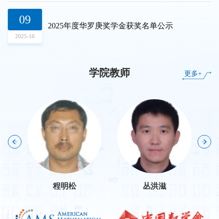
09
24
2025年度华罗庚奖学金获奖名单公示
关于开展2025年研究生社会捐赠奖学金（专项奖学金）评选工作的通知
2025-10
2025-10
学院教师
更多+
程明松
丛洪滋