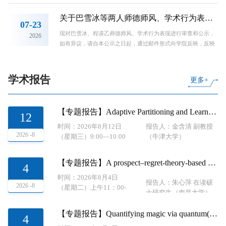
关于巴雪冰等两人师德师风、学术行为表现的公示
07-23
现对巴雪冰、程谟乙师德师风、学术行为表现进行审查和公示，
2026
如有异议，请自本公示之日起，通过邮件形式向学院反映，反映
情况要实事求是，并署真实姓名。公示时间：2026年7月23日-7
月25日 17:00邮箱地址：shxyb@dlut.edu.cn
学术报告
更多+
【专题报告】Adaptive Partitioning and Learning for Stochastic Control of Diffusion Processes
12
时间：2026年8月12日
报告人：金含清 副教授
2026 -8
（星期三）9:00—10:00
（牛津大学）
地点：数学科学学院
114（小报告厅）
【专题报告】A prospect–regret-theory-based PROMETHEE method with a dynamic seasonal distance for interval-valued intuitionistic fuzzy time-series data
4
时间：2026年8月4日
报告人：朱心萍 在读硕
2026 -8
（星期二）上午11：00-
士研究生（南昌大学）
11：40
地点：数学科学学院
【专题报告】Quantifying magic via quantum(α, β) Jensen-Shannon divergence
4
115（大报告厅）