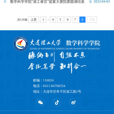
数学科学学院“凌工睿言”提案大赛院赛圆满结束
2023-04-03
...
上页
1
4
5
6
7
共118条
8
下页
邮编：116024
电话：0411-84708354
地址：大连市甘井子区凌工路2号