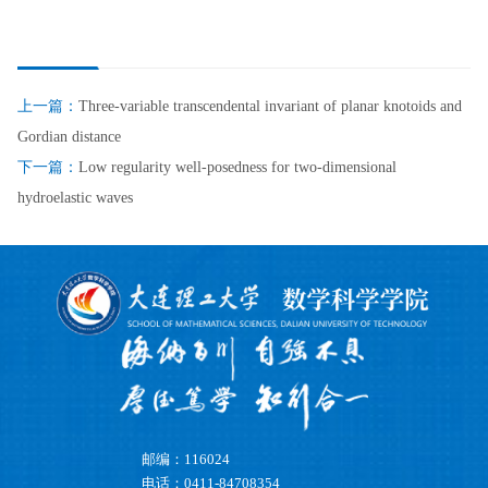
上一篇：
Three-variable transcendental invariant of planar knotoids and
Gordian distance
下一篇：
Low regularity well-posedness for two-dimensional
hydroelastic waves
邮编：116024
电话：0411-84708354