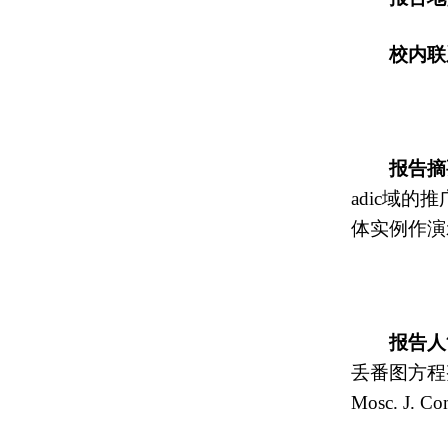
校内
联
报告摘
adic
域的推
体实例作演
报告人
丢番图方程
Mosc. J. C