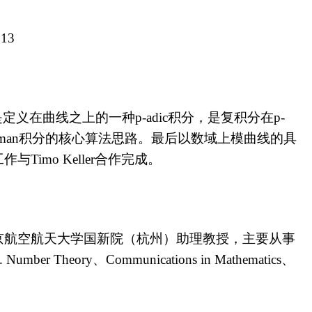
513
是定义在曲线之上的一种
p-adic
积分，是复积分在
p-
man
积分的核心算法思路。最后以数域上模曲线的具
工作与
Timo Keller
合作完成。
京航空航天大学国新院（
杭州
）
助理教授，主要从事
. Number Theory
、
Communications in Mathematics
、