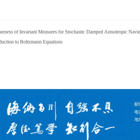
ueness of Invariant Measures for Stochastic Damped Anisotropic Navi
oduction to Boltzmann Equations
邮
电话
地