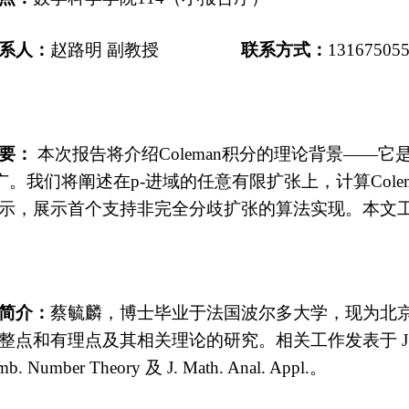
系人：
赵路明
副教授
联系方式
：
13167505
要：
本次报告将介绍
Coleman
积分的理论背景——它
广。我们将阐述在
p-
进域
的任意有限扩张上，计算
Cole
示，展示首个支持非完全分歧扩张的算法实现。本文
简介：
蔡毓麟，博士毕业于法国波尔多大学，现为
北
整点和有理点及其相关理论的研究。相关工作发表于
J
omb. Number Theory
及
J. Math. Anal. Appl.
。