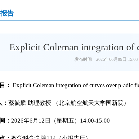
题报告
Explicit Coleman integration of c
发布时间：2026年06月09日 15:03
目：
Explicit Coleman integration of curves over p-adic fi
人：
蔡毓麟
助理教授
（北京航空航天大学国新院）
间：
202
6
年
6
月
12
日（星期
五
）
14:00-15:00
点：
数学科学学院
114
（
小报告厅
）