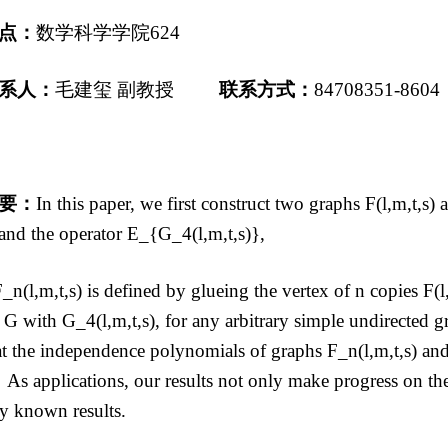
点：
数学科学学院
624
系人：
毛建玺
副教授
联系方式：
84708351-8604
要：
In this paper, we first construct two graphs F(l,m,t,s)
 and the operator E_{G_4(l,m,t,s)}
,
_n(l,m,t,s) is defined by glueing the vertex of n copies F(l
 G with G_4(l,m,t,s), for any arbitrary simple undirected 
t the independence polynomials of graphs F_n(l,m,t,s) and
. As applications, our results not only make progress on 
fy known results.