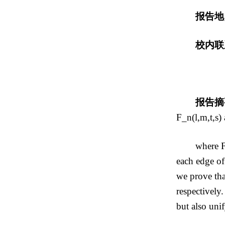
报告地
校内联
报告摘
F_n(l,m,t,s)
where F
each edge of
we prove tha
respectively
but also uni