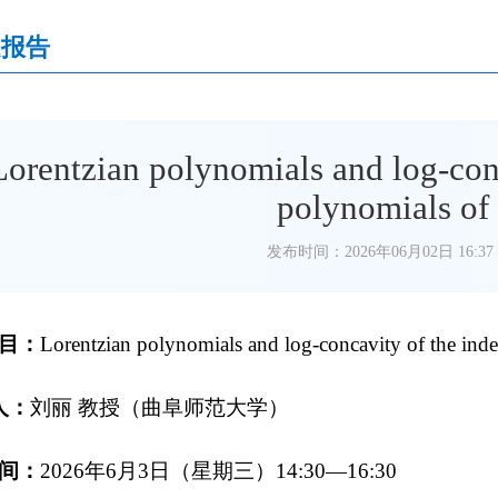
题报告
Lorentzian polynomials and log-con
polynomials of
发布时间：2026年06月02日 16:37
目：
Lorentzian polynomials and log-concavity of the ind
人：
刘丽
教授（
曲阜师范
大学）
间：
202
6
年
6
月
3
日（星期
三
）
1
4
:30
—
16:30