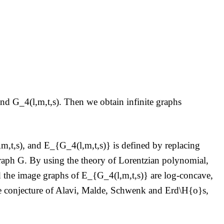
 and G_4(l,m,t,s). Then we obtain infinite graphs
,m,t,s), and E_{G_4(l,m,t,s)} is defined by replacing
graph G. By using the theory of Lorentzian polynomial,
 the image graphs of E_{G_4(l,m,t,s)} are log-concave,
the conjecture of Alavi, Malde, Schwenk and Erd\H{o}s,