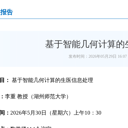
题报告
基于智能几何计算的
发布时间：2026年05月29日 16:07
目：
基于智能几何计算的生医信息处理
：
李重
教授（
湖州师范大学
）
间：
202
6
年
5
月
30
日（星期
六
）
上午
1
0
：
3
0