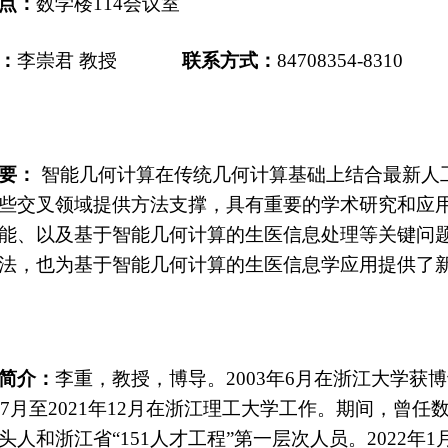
点：
数学楼
11
4
会议室
：
李崇君
教授
联系方式：
84708354-8310
要：
智能几何计算在传统几何计算基础上结合最新人
些交叉领域提供方法支撑，具有重要的学术研究和应
能、以及基于智能几何计算的生医信息处理等关键问
法，也为基于智能几何计算的生医信息学应用提供了
简介：
李重，教授，博导。
2003年6月在浙江大学获
博
年7月至
2
021
年
1
2
月
在浙江理工大学工作。期间，曾任
头人
和
浙江省
“151人才工程”第一层次人员。
2
022
年
1