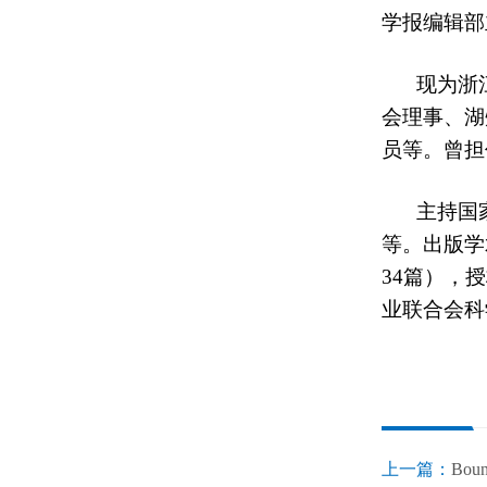
学报编辑部
现为
浙
会理事、
湖
员等
。曾担
主持国
等。
出版学
34篇），
业联合会科
上一篇：
Boun