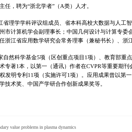
主任，聘为“浙北学者”（A类）人才。
江省理学学科评议组成员
、
省本科高校大数据与人工智
州市计算机学会副理事长
；
中国几何设计与计算专委
任
浙江省应用数学研究会常务理事（兼秘书长）
、
浙
家自然科学基金
5项
（区创重点项目
1项
）、教育部重
术专著
1本，以第一（通讯）作者在
CVPR等重要期刊
授权发明专利
11
项（实施许可
1项）。
应用
成果曾以第一
学技术奖、
中国产学研合作创新成果
奖等。
dary value problems in plasma dynamics