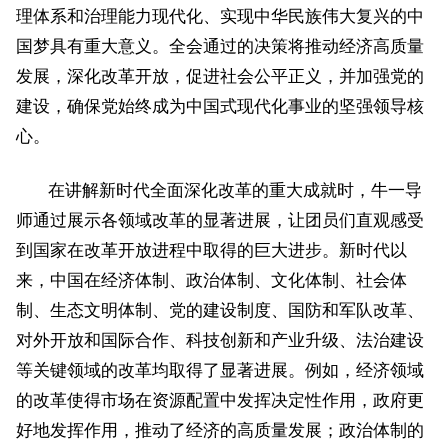
理体系和治理能力现代化、实现中华民族伟大复兴的中
国梦具有重大意义。全会通过的决策将推动经济高质量
发展，深化改革开放，促进社会公平正义，并加强党的
建设，确保党始终成为中国式现代化事业的坚强领导核
心。
在讲解新时代全面深化改革的重大成就时，牛一导
师通过展示各领域改革的显著进展，让团员们直观感受
到国家在改革开放进程中取得的巨大进步。新时代以
来，中国在经济体制、政治体制、文化体制、社会体
制、生态文明体制、党的建设制度、国防和军队改革、
对外开放和国际合作、科技创新和产业升级、法治建设
等关键领域的改革均取得了显著进展。例如，经济领域
的改革使得市场在资源配置中发挥决定性作用，政府更
好地发挥作用，推动了经济的高质量发展；政治体制的