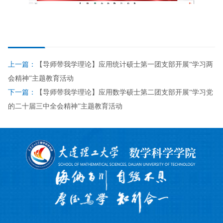
上一篇：
【导师带我学理论】应用统计硕士第一团支部开展“学习两
会精神”主题教育活动
下一篇：
【导师带我学理论】应用数学硕士第二团支部开展“学习党
的二十届三中全会精神”主题教育活动