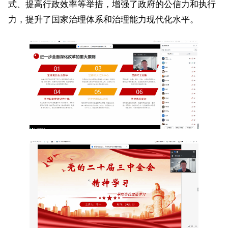
式、提高行政效率等举措，增强了政府的公信力和执行
力，提升了国
家治理体系和治理能力现代化水平。