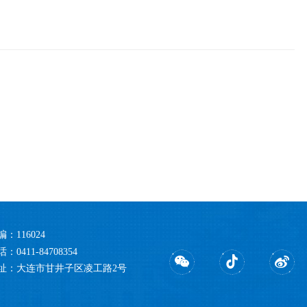
编：116024
：0411-84708354
址：大连市甘井子区凌工路2号