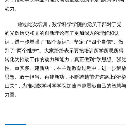
动力。
通过此次培训，数学科学学院的党员干部对于党
的光辉历史和党的创新理论有了更加深入的理解和认
识，进一步增强了“四个意识”、坚定了“四个自信”、做
到了“两个维护”。大家纷纷表示要把培训所学所思所得
转化为推动工作的动力和能力，真正做到“学思想、强党
性、重实践、建新功”，在主题教育过程中，进一步解放
思想、敢于担当、再建新功，不断跨越前进道路上的“娄
山关”，为推动数学科学学院加速卓越贡献自己的智慧与
力量。