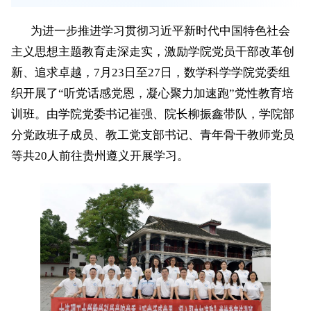
为进一步推进学习贯彻习近平新时代中国特色社会
主义思想主题教育走深走实，激励学院党员干部改革创
新、追求卓越，
7
月
23
日至
27
日，数学科学学院党委组
织开展了“听党话感党恩，凝心聚力加速跑”党性教育培
训班。由学院党委书记崔强、院长柳振鑫带队，学院部
分党政班子成员、教工党支部书记、青年骨干教师党员
等共
20
人前往贵州遵义开展学习。