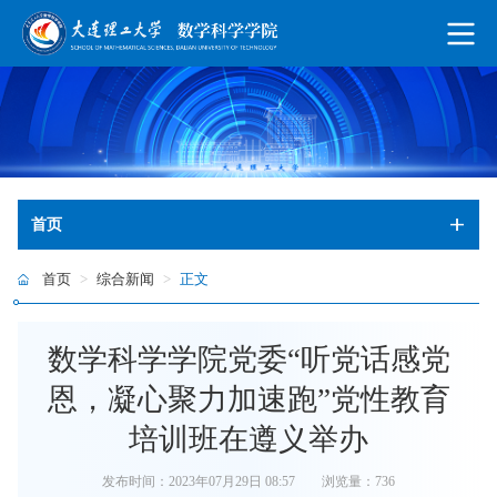
首页
首页
>
综合新闻
>
正文
数学科学学院党委“听党话感党
恩，凝心聚力加速跑”党性教育
培训班在遵义举办
发布时间：2023年07月29日 08:57
浏览量：
736