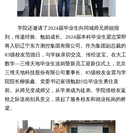
学院还邀请了2024届毕业生向同城师兄师姐报
到，传递经验、勉励成长。2024届本科毕业生梁志荣即
将入职辽宁东方测控集团有限公司。作为集团副总裁的
83级校友范德日，与学妹亲切交流、传经送宝。在大工
数学—三维天地毕业生送岗暨新员工迎新仪式上，北京
三维天地科技股份有限公司董事长、85级校友金震与学
院院长柳振鑫、党委书记崔强勉励5位毕业生勇往直
前。从师兄变成师父，从学弟成为徒弟。学院借校友返
校之际送岗别具意义，搭起了服务校友和就业拓岗的桥
梁。