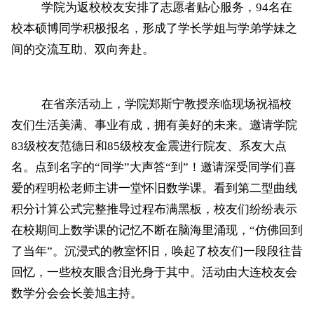
学院为返校校友安排了志愿者贴心服务，
94
名在
校本硕博同学积极报名，形成了学长学姐与学弟学妹之
间的交流互助、双向奔赴。
在省亲活动上，学院郑斯宁教授亲临现场祝福校
友们生活美满、事业有成，拥有美好的未来。邀请学院
83级校友范德日和85级校友金震进行院友、系友大点
名。点到名字的“同学”大声答“到”！邀请深受同学们喜
爱的程明松老师主讲一堂怀旧数学课。看到第二型曲线
积分计算公式完整推导过程布满黑板，校友们纷纷表示
在校期间上数学课的记忆不断在脑海里涌现，“仿佛回到
了当年”。沉浸式的教室怀旧，唤起了校友们一段段往昔
回忆，一些校友眼含泪光身于其中。活动由大连校友会
数学分会会长姜旭主持。