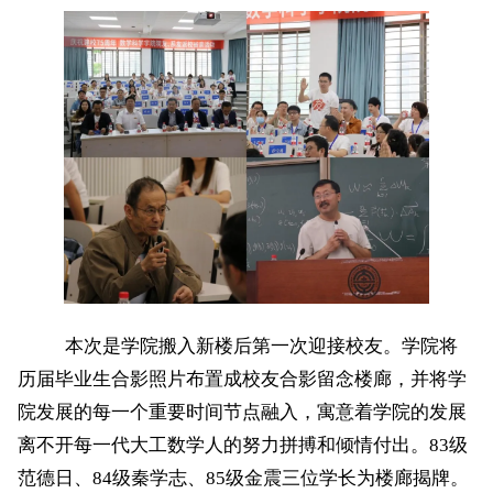
本次是学院搬入新楼后第一次迎接校友。学院将
历届毕业生合影照片布置成校友合影留念楼廊，并将学
院发展的每一个重要时间节点融入，寓意着学院的发展
离不开每一代大工数学人的努力拼搏和倾情付出。
83
级
范德日、
84
级秦学志、
85
级金震三位学长为楼廊揭牌。