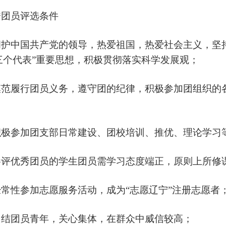
秀团员评选条件
拥护中国共产党的领导，热爱祖国，热爱社会主义，坚
三个代表
”
重要思想，积极贯彻落实科学发展观；
模范履行团员义务，遵守团的纪律，积极参加团组织的
积极参加团支部日常建设、团校培训、推优、理论学习
参评优秀团员的学生团员需学习态度端正，原则上所修
经常性参加志愿服务活动，成为“志愿辽宁”注册志愿者
团结团员青年，关心集体，在群众中威信较高；