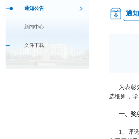
通知公告
通
新闻中心
文件下载
为表彰
选细则，学
一、奖
1
、评