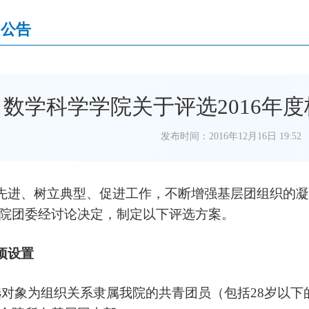
知公告
数学科学学院关于评选2016年度
发布时间：2016年12月16日 19:52
先进、树立典型、促进工作，不断增强基层团组织的凝
院团委经讨论决定，制定以下评选方案。
项设置
选对象为组织关系隶属我院的共青团员（包括
28
岁以下