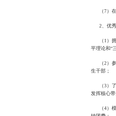
（
7
）
2
、优
（
1
）
平理论和
“
（
2
）
生干部；
（
3
）
发挥核心带
（
4
）
纳团费；