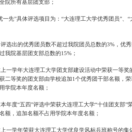
全院所有基层团支部；
优一先
”
具体评选项目为：
“
大连理工大学优秀团员
”
、
“
终评选出的优秀团员数不超过我院团员总数的
3%
，优秀
过我院基层团支部总数的
15%
；
在上一学年大连理工大学团支部建设活动中荣获一等奖
获二等奖的团支部由学校追加
1
个优秀团干部名额，荣
用学院本年度名额；
在本年度
“
五四
”
评选中荣获大连理工大学
“
十佳团支部
”
名额，追加名额不占用学院本年度名额；
在上一学年荣获大连理工大学优良学风标兵班称号的集