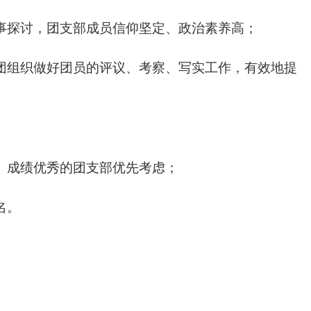
事探讨，团支部成员信仰坚定、政治素养高；
团组织做好团员的评议、考察、写实工作，有效地提
、成绩优秀的团支部优先考虑；
名。