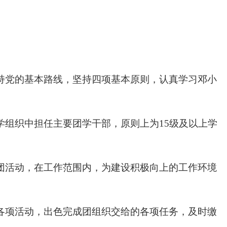
持党的基本路线，坚持四项基本原则，认真学习邓小
学组织中担任主要团学干部，原则上为
15
级及以上学
团活动，在工作范围内，为建设积极向上的工作环境
各项活动，出色完成团组织交给的各项任务，及时缴