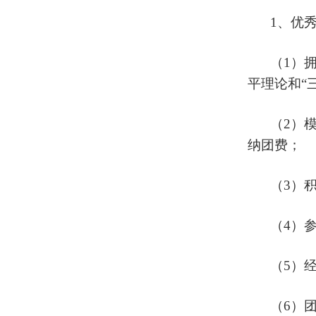
1
、优
（
1
）
平理论和
“
（
2
）
纳团费；
（
3
）
（
4
）
（
5
）
（
6
）