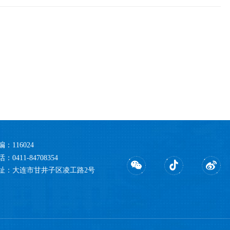
编：116024
：0411-84708354
址：大连市甘井子区凌工路2号