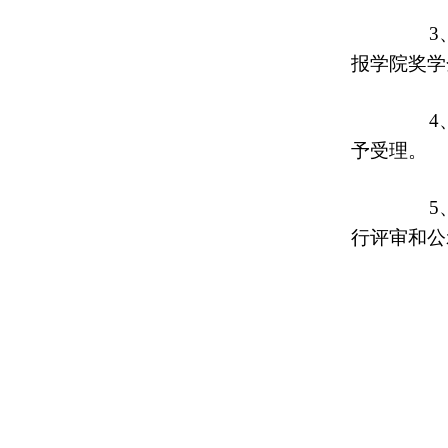
3、对
报学院奖学
4、本
予受理。
5、公
行评审和公