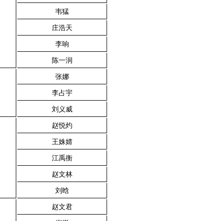
韦猛
庄浩天
李响
陈一润
张娜
李占宇
刘义威
赵悦灼
王姝婧
江禹衡
赵文林
刘晗
赵文君