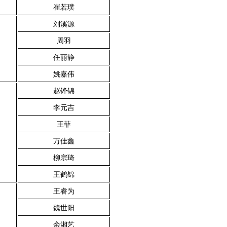
崔若璞
刘溪源
周羽
任丽静
姚嘉伟
赵锋锦
李元吉
王菲
万佳鑫
柳宗琦
王鹤锦
王睿为
魏世阳
余湘艺