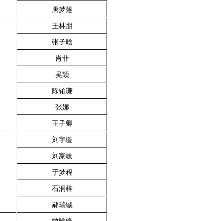
唐梦莲
王林朋
张子晗
肖菲
吴颉
陈铂谦
张娜
王子卿
刘宇璇
刘家岐
于梦程
石润梓
郝瑞铖
曾晗锋