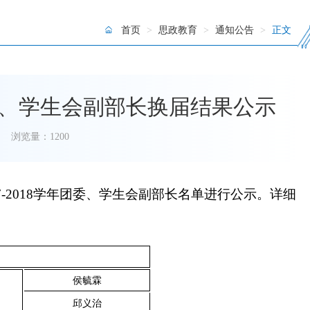
首页
>
思政教育
>
通知公告
>
正文
团委、学生会副部长换届结果公示
浏览量：
1200
17-2018学年团委、学生会副部长名单进行公示。详细
侯毓霖
邱义治