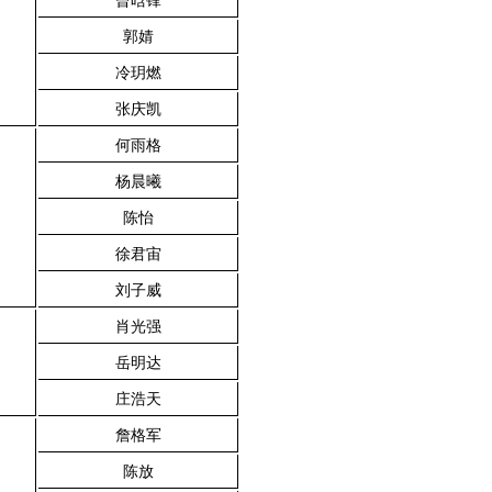
郭婧
冷玥燃
张庆凯
何雨格
杨晨曦
陈怡
徐君宙
刘子威
肖光强
岳明达
庄浩天
詹格军
陈放