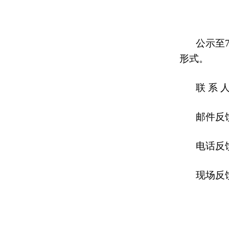
公示至
形式。
联
系
邮件反
电话反
现场反