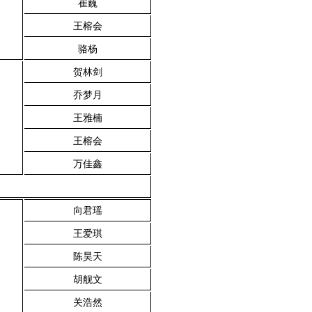
崔巍
王榕会
骆杨
贺林剑
乔梦月
王雅楠
王榕会
万佳鑫
向君瑶
王爱琪
陈昊天
胡舰文
关浩然