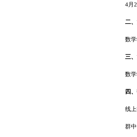
4月2
二、
数学
三、
数学
四、
线上报
群中