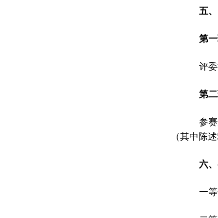
五、
第一
评委提
第二
参赛选
（其中陈述
六、
一等