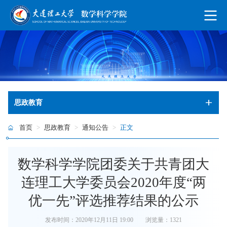
思政教育
首页
>
思政教育
>
通知公告
>
正文
数学科学学院团委关于共青团大
连理工大学委员会2020年度“两
优一先”评选推荐结果的公示
发布时间：2020年12月11日 19:00
浏览量：
1321