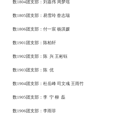
数1804团支部：刘嘉伟 周梦瑶
数1805团支部：易雪玲 昝志瑞
数1806团支部：付一宸 杨淇媛
数1901团支部：陈柏轩
数1902团支部：陈 兴 王彬钰
数1903团支部：陈 优
数1904团支部：杜岳峰 司文彧 王雨竹
数1905团支部：李 宁 柳 磊
数1906团支部：李雨菲