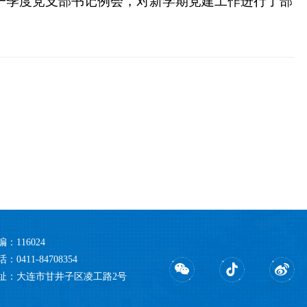
一季度党支部书记例会，对新学期党建工作进行了部
编：116024
：0411-84708354
址：大连市甘井子区凌工路2号