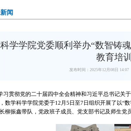
建新闻
科学学院党委顺利举办“数智铸魂
教育培
发布时间：2025年12月08日 14:07
学习贯彻党的二十届四中全会精神和习近平总书记关
，数学科学学院党委于
12月5日至7日组织开展了以“
长柳振鑫带队，党政班子成员、党支部书记及师生党员