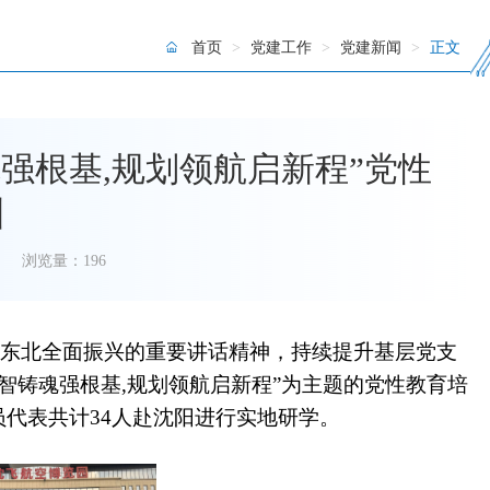
首页
>
党建工作
>
党建新闻
>
正文
强根基,规划领航启新程”党性
训
浏览量：
196
于东北全面振兴的重要讲话精神，持续提升基层党支
数智铸魂强根基,规划领航启新程”为主题的党性教育培
代表共计34人赴沈阳进行实地研学。