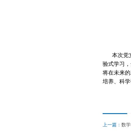
本次党
验式学习，
将在未来的
培养、科学
上一篇：
数学