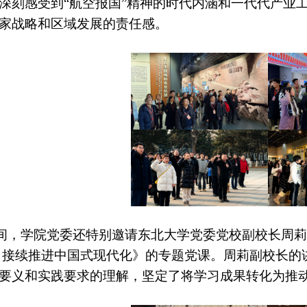
深刻感受到“航空报国”精神的时代内涵和一代代产业
家战略和区域发展的责任感。
间，学院党委还特别邀请东北大学党委党校副校长周
接续推进中国式现代化》的专题党课。周莉副校长的
要义和实践要求的理解，坚定了将学习成果转化为推