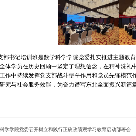
支部书记培训班是数学科学学院党委扎实推进主题教
全体学员在历史回顾中坚定了理想信念，在精神洗礼
工作中持续发挥党支部战斗堡垒作用和党员先锋模范
研究与社会服务效能，为奋力谱写东北全面振兴新篇
科学学院党委召开树立和践行正确政绩观学习教育启动部署会