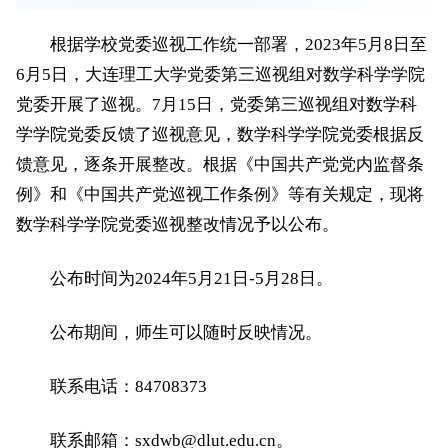
根据学校党委巡视工作统一部署，2023年5月8日至
6月5日，大连理工大学党委第三巡视组对数学科学学院
党委开展了巡视。7月15日，党委第三巡视组对数学科
学学院党委反馈了巡视意见，数学科学学院党委根据反
馈意见，逐条开展整改。根据《中国共产党党内监督条
例》和《中国共产党巡视工作条例》等有关规定，现将
数学科学学院党委巡视整改情况予以公布。
公布时间为2024年5月21日-5月28日。
公布期间，师生可以随时反映情况。
联系电话：84708373
联系邮箱：sxdwb@dlut.edu.cn。