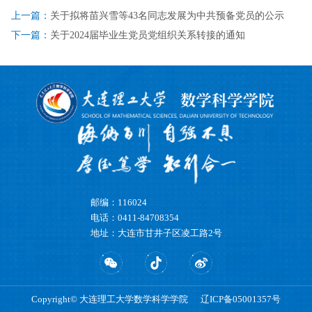
上一篇：
关于拟将苗兴雪等43名同志发展为中共预备党员的公示
下一篇：
关于2024届毕业生党员党组织关系转接的通知
邮编：116024
电话：0411-84708354
地址：大连市甘井子区凌工路2号
Copyright© 大连理工大学数学科学学院 辽ICP备05001357号